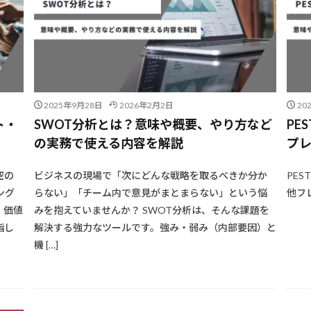
2025年9月28日
2026年2月2日
20
ト・
SWOT分析とは？意味や概要、やり方など
PE
の実務で使える内容を解説
プ
空の
ビジネスの現場で「次にどんな戦略を取るべきか分か
PE
ング
らない」「チーム内で意見がまとまらない」という悩
他フ
、価値
みを抱えていませんか？ SWOT分析は、そんな課題を
指し
解決する強力なツールです。強み・弱み（内部要因）と
機 […]