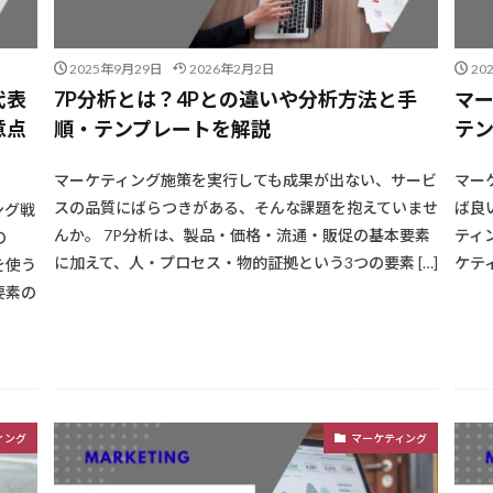
2025年9月29日
2026年2月2日
20
代表
7P分析とは？4Pとの違いや分析方法と手
マ
意点
順・テンプレートを解説
テ
マーケティング施策を実行しても成果が出ない、サービ
マー
スの品質にばらつきがある、そんな課題を抱えていませ
ば良
ング戦
んか。 7P分析は、製品・価格・流通・販促の基本要素
ティ
の
に加えて、人・プロセス・物的証拠という3つの要素 […]
ケテ
を使う
要素の
ィング
マーケティング