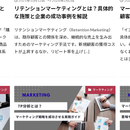
2025年10月12日
2026年2月2日
20
と
リテンションマーケティングとは？具体的
マ
な施策と企業の成功事例を解説
顧
が「購
リテンションマーケティング（Retention Marketing）
「イ
ーク
は、既存顧客との関係を深め、継続的な売上を生み出
具体
商品
すためのマーケティング手法です。新規顧客の獲得コス
い。
体系
トが上昇するなか、リピート率を上げ […]
なく
とは [
ィング
マーケティング