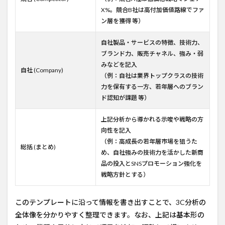
X%。競合B社は高付加価値路線でファ
ン層を獲得 等）
自社製品・サービスの特徴、技術力、
ブランド力、販売チャネル、強み・弱
みなどを記入
自社 (Company)
（例：自社は業界トップクラスの技術
力を保有する一方、若年層へのブラン
ド認知が課題 等）
上記分析から導かれる示唆や戦略の方
向性を記入
（例：高成長の若年層市場を狙うた
総括 (まとめ)
め、自社強みの技術力を活かした新商
品の投入とSNSプロモーション強化を
戦略方針とする）
このテンプレートに沿って情報を書き出すことで、3C分析の
全体像を分かりやすく整理できます。なお、上記は基本形の