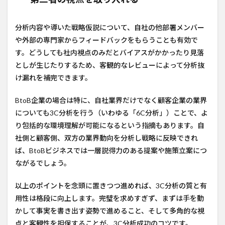
分析内容や導いた戦略仮説について、自社の他部署メンバー
や外部の専門家からフィードバックをもらうことも有効で
す。どうしても社内視点のみだとバイアスがかかったり見落
としが生じたりするため、客観的なレビューによって分析抜
け漏れを補完できます。
BtoB企業の場合は特に、自社業界だけでなく顧客企業の業界
についても3C分析を行う（いわゆる「6C分析」）ことで、よ
り包括的な環境理解が可能になるという指摘もあります。自
社側と顧客側、双方の業界動向を分析し戦略に反映できれ
ば、BtoBビジネスでは一層説得力のある提案や施策立案につ
ながるでしょう。
以上のポイントを念頭に置きつつ進めれば、3C分析の質と有
用性は格段に向上します。完璧を求めすぎず、まずは手を動
かして事実を書き出す姿勢で進めること、そして多角的な視
点と客観性を担保することが、3C分析成功のコツです。