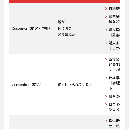
市場規模、
顧客属性（
域など）
誰が
Customer（顧客・市場）
何に困り
選ぶ理由／
どう選ぶか
（顧客の声
購入までの
テップの離
直接競合、
代替手段（
ス・内製化
価格帯、導
（初期設定
Competitor（競合）
何と比べられているか
ト）
競合の強み
口コミの傾
やコメント
提供価値（
サービスで