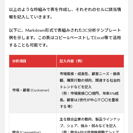
以上のような枠組みで表を作成し、それぞれのセルに該当情
報を記入していきます。
以下に、Markdown形式で表組みされた3C分析テンプレート
例を示します。この表はコピー&ペーストしてExcel等で活用
することも可能です。
分析項目
記入内容（例）
市場規模・成長性、顧客ニーズ・価値
観、購買行動の傾向、関連する社会的
トレンドなどを記入
市場・顧客 (Customer)
（例：市場規模〇〇億円、年率X%成
長。顧客はZ世代が中心で〇〇を重視
する 等）
主な競合企業の動向、製品ラインナッ
プ、シェア、強み・弱みなどを記入
競合 (Competitor)
（例：競合A社は低価格戦略でシェア