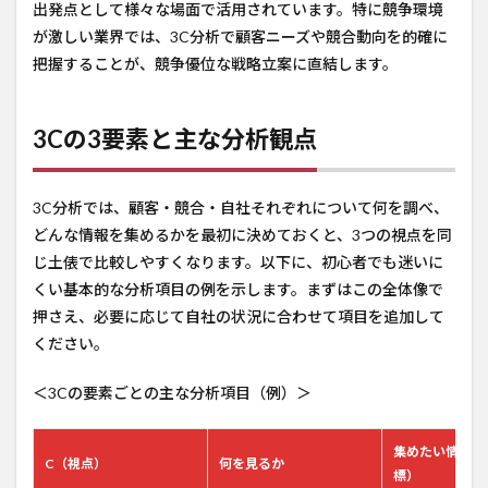
出発点として様々な場面で活用されています。特に競争環境
が激しい業界では、3C分析で顧客ニーズや競合動向を的確に
把握することが、競争優位な戦略立案に直結します。
3Cの3要素と主な分析観点
3C分析では、顧客・競合・自社それぞれについて何を調べ、
どんな情報を集めるかを最初に決めておくと、3つの視点を同
じ土俵で比較しやすくなります。以下に、初心者でも迷いに
くい基本的な分析項目の例を示します。まずはこの全体像で
押さえ、必要に応じて自社の状況に合わせて項目を追加して
ください。
＜3Cの要素ごとの主な分析項目（例）＞
集めたい情報の
C（視点）
何を見るか
標）