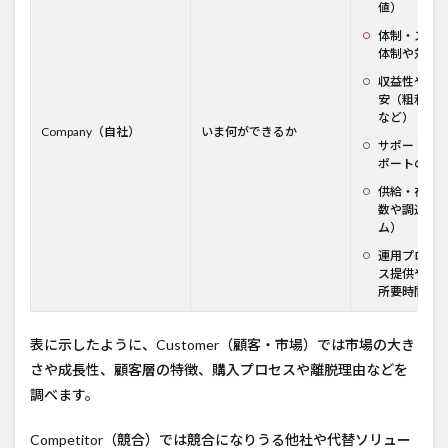
値）
体制・スピ
体制や対応
収益性や投
安（粗利率、L
など）
Company（自社）
いま何ができるか
サポート体
ポートの内容
供給・在庫
数や調達リ
ム）
運用プロセ
ス提供や運
所要時間）
表に示したように、Customer（顧客・市場）では市場の大き
さや成長性、顧客層の特徴、購入プロセスや離脱理由などを
調べます。
Competitor（競合）では競合になりうる他社や代替ソリュー