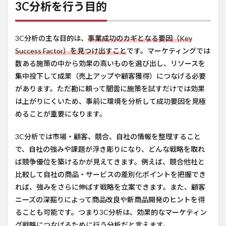
3C分析を行う目的
3C分析の主な目的は、
事業成功のカギとなる要因（Key
Success Factor）を見つけ出すこと
です。マーケティングでは
数ある施策の中から効果の高いものを選び出し、リソースを
集中投下して成果（売上アップや顧客獲得）につなげる必要
があります。ただ勘に頼って闇雲に施策を試すだけでは効果
は上がりにくいため、事前に環境を分析して成功要因を見極
めることが重要になります。
3C分析では市場・顧客、競合、自社の情報を整理すること
で、自社の強みや課題が浮き彫りになり、どんな戦略を取れ
ば競争優位を築けるかが見えてきます。例えば、競合他社と
比較して自社の商品・サービスの差別化ポイントを把握でき
れば、強みをさらに伸ばす戦略を立案できます。また、顧客
ニーズの深掘りによって商品改良や新商品開発のヒントを得
ることも可能です。つまり3C分析は、効果的なマーケティン
グ戦略につなげるために行う分析だと言えます。