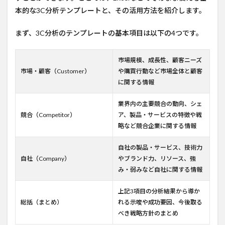
本的な3C分析テンプレートと、その活用方法を紹介します。
まず、3C分析のテンプレートの基本項目は以下の4つです。
市場規模、成長性、顧客ニーズ
市場・顧客（Customer）
や購買行動など市場全体と顧客
に関する情報
業界内の主要競合の動向、シェ
競合（Competitor）
ア、製品・サービスの特徴や戦
略など競合企業に関する情報
自社の製品・サービス、技術力
自社（Company）
やブランド力、リソース、強
み・弱みなど自社に関する情報
上記3項目の分析結果から導か
総括（まとめ）
れる示唆や成功要因、今後取る
べき戦略方針のまとめ