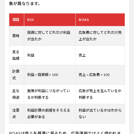
象が異なります。
項目
ROI
ROAS
投資に対してどれだけ利益
広告費に対してどれだけ売
意味
が出たか
上が出たか
見る
利益
売上
指標
計算
利益 ÷ 投資額 × 100
売上 ÷ 広告費 × 100
式
主な
施策が利益につながってい
広告が売上を生んでいるか
用途
るか判断する
判断する
注意
利益計算の前提をそろえる
利益が出ているかはわから
点
必要がある
ない
ROASは売上を基準に見るため、広告運用ではよく使われま