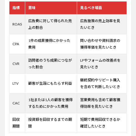
指標
意味
見るべき場面
広告費に対して得られた売
広告施策の売上効率を見
ROAS
上の割合
たいとき
1件の成果獲得にかかった
問い合わせや資料請求の
CPA
費用
獲得単価を見たいとき
訪問者のうち成果につなが
LPやフォームの改善点を
CVR
った割合
見たいとき
継続契約やリピート購入
LTV
顧客が生涯にもたらす利益
を含めて判断したいとき
1社または1人の顧客を獲得
営業費用も含めて顧客獲
CAC
するためにかかった費用
得効率を見たいとき
回収
投資額を回収するまでの期
短期で費用回収できるか
期間
間
確認したいとき