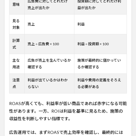
広告費に対してどれだけ
投資額に対してどれだけ利
意味
売上が出たか
益が出たか
見る
売上
利益
対象
計算
売上 ÷ 広告費 × 100
利益 ÷ 投資額 × 100
式
主な
広告が売上を生んでいるか
施策が最終的に儲かってい
用途
確認する
るか確認する
注意
利益が出ているかはわか
利益や費用の定義をそろえ
点
らない
る必要がある
ROASが高くても、利益率が低い商品であれば赤字になる可能
性があります。一方、ROIは利益を基準に見るため、施策の
収益性を判断しやすい指標です。
広告運用では、まずROASで売上効率を確認し、最終的には