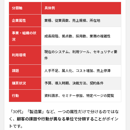
分類軸
具体例
企業属性
業種、従業員数、売上規模、所在地
事業・組織の状
成長段階、拠点数、採用数、業務の複雑性
況
現在のシステム、利用ツール、セキュリティ要
利用環境
件
課題
人手不足、属人化、コスト増加、売上停滞
購買状況
予算、導入時期、決裁方法、契約条件
行動
資料請求、セミナー参加、特定ページの閲覧
「30代」「製造業」など、一つの属性だけで分けるのではな
く、
顧客の課題や行動が異なる単位で分類すること
がポイン
トです。