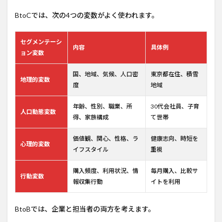
BtoCでは、次の4つの変数がよく使われます。
セグメンテーシ
内容
具体例
ョン変数
国、地域、気候、人口密
東京都在住、積雪
地理的変数
度
地域
年齢、性別、職業、所
30代会社員、子育
人口動態変数
得、家族構成
て世帯
価値観、関心、性格、ラ
健康志向、時短を
心理的変数
イフスタイル
重視
購入頻度、利用状況、情
毎月購入、比較サ
行動変数
報収集行動
イトを利用
BtoBでは、企業と担当者の両方を考えます。