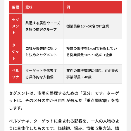
用語
意味
例
セグ
共通する属性やニーズ
メン
従業員数10～50名のIT企業
を持つ顧客グループ
ト
ター
自社が優先的に狙う
複数の案件をExcelで管理してい
ゲッ
と決めたセグメント
る従業員数10～50名のIT企業
ト
ペル
ターゲットを代表す
案件の進捗管理に悩む、IT企業の
ソナ
る具体的な人物像
事業部長・40歳
セグメントは、市場を整理するための「区分」です。ターゲ
ットは、その区分の中から自社が選んだ「重点顧客層」を指
します。
ペルソナは、ターゲットに含まれる顧客を、一人の人物のよ
うに具体化したものです。価値観、悩み、情報収集方法、購