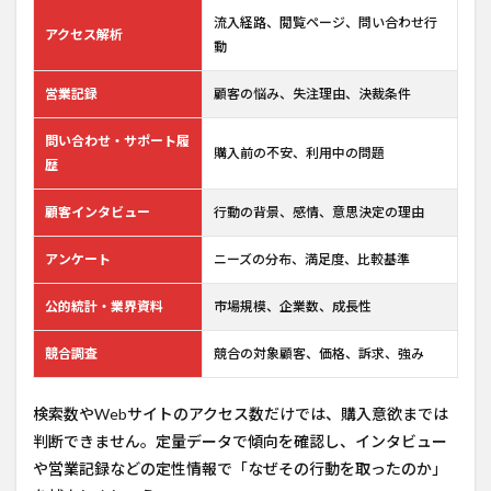
流入経路、閲覧ページ、問い合わせ行
アクセス解析
動
営業記録
顧客の悩み、失注理由、決裁条件
問い合わせ・サポート履
購入前の不安、利用中の問題
歴
顧客インタビュー
行動の背景、感情、意思決定の理由
アンケート
ニーズの分布、満足度、比較基準
公的統計・業界資料
市場規模、企業数、成長性
競合調査
競合の対象顧客、価格、訴求、強み
検索数やWebサイトのアクセス数だけでは、購入意欲までは
判断できません。定量データで傾向を確認し、インタビュー
や営業記録などの定性情報で「なぜその行動を取ったのか」