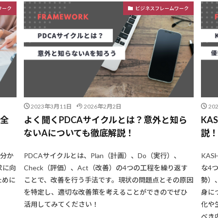
ワーク
ビジネスフレームワーク
2023年3月11日
2026年2月2日
20
完全
よく聞くPDCAサイクルとは？意外と知ら
KA
ないAについても徹底解説！
説
に分か
PDCAサイクルとは、Plan（計画）、Do（実行）、
KA
求に向
Check（評価）、Act（改善）の4つの工程を繰り返す
な4つ
ために
ことで、改善を行う手法です。現状の問題点とその原因
勢）、
を特定し、適切な改善策を考えることができのでぜひ
身に
活用してみてください！
化や
べき