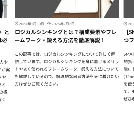
2023年9月30日
2026年2月2日
20
則）と
ロジカルシンキングとは？構成要素やフレ
【S
は必
ームワーク・鍛える方法を徹底解説！
つ
この記事では、ロジカルシンキングについて詳しく解
SM
説しています。ロジカルシンキングを身に着けるメリッ
的(S
個人や
トやよく使われるフレームワーク、鍛える方法について
能)、
%が実
も解説しているので、論理的な思考方法を身に着けたい
(Ti
クや
方はぜひご覧ください。
を使
ると
て、
の概
ぜひ
覧く