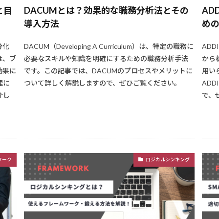
と目
DACUMとは？効果的な職務分析法とその
AD
導入方法
めの
分化
DACUM（Developing A Curriculum）は、特定の職務に
AD
は、ブ
必要なスキルや知識を明確にするための職務分析手法
から
効果に
です。この記事では、DACUMのプロセスやメリットに
用い
理に
ついて詳しく解説しますので、ぜひご覧ください。
AD
介し
で、
ワーク
ロジカルシンキング