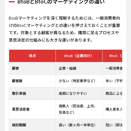
BtoBとBtoCのマーケティングの違い
BtoBマーケティングを深く理解するためには、一般消費者向
けのBtoCマーケティングとの違いを押さえておくことが重要
です。対象とする顧客が異なるため、購買に至るプロセスや
意思決定の仕組みにも大きな違いがあります。
視点
BtoB（企業向け）
BtoC（消費
顧客
企業・組織
一般消費者（個
顧客数
少ない（特定業界など）
多い（不特定多
取引単価
高額になりやすい
商品による
複数人（担当者、上司、
意思決定者
購入者本人
役員など）
検討期間
長い（数ヶ月〜年単位）
短い（即決も多