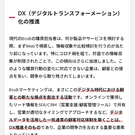
DX（デジタルトランスフォーメーション）
化の推進
現代のBtoBの購買担当者は、何か製品やサービスを検討する
際、まずWebで検索し、情報収集や比較検討を行うのが当た
り前になっています。特にコロナ禍を経て、対面での情報収
集が制限されたことで、この傾向はさらに加速しました。こ
のような購買行動の変化に対応できない企業は、顧客との接
点を失い、競争から取り残されてしまいます。
BtoBマーケティングは、まさにこの
デジタル時代における顧
客との新たな接点を創出する活動
です。オンラインで獲得し
たリード情報をSFA/CRM（営業支援/顧客管理ツール）で共有
し、営業が適切なタイミングでアプローチするなど、
デジタ
ルデータを活用した一気通貫の顧客対応体制を築くことは、
DX推進そのもの
であり、企業の競争力を左右する重要な要素
となっています。