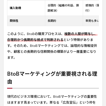
合理的（組織の利益、課
感情的（個人の
購入動機
題解決）
行）
関係性
長期的
単発も多い
このように、BtoBの購買プロセスは、
複数の人間が関与し、
合理的かつ長期的な視点で判断される
という特徴がありま
す。そのため、BtoBマーケティングでは、論理的な情報提供
や、顧客との長期的な信頼関係の構築がより一層重要になり
ます。
BtoBマーケティングが重要視される理
由
現代のビジネス環境において、BtoBマーケティングの重要性
はますます高まっています。単なる「広告宣伝」という枠を