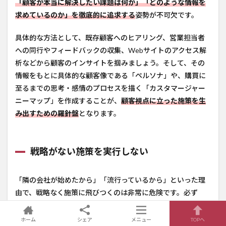
「顧客が本当に解決したい課題は何か」「どのような情報を
求めているのか」を徹底的に追求する
姿勢が不可欠です。
具体的な方法として、既存顧客へのヒアリング、営業担当者
への同行やフィードバックの収集、Webサイトのアクセス解
析などから顧客のインサイトを掴みましょう。そして、その
情報をもとに具体的な顧客像である「ペルソナ」や、購買に
至るまでの思考・感情のプロセスを描く「カスタマージャー
ニーマップ」を作成することが、
顧客視点に立った施策を生
み出すための羅針盤
となります。
戦略がない施策を実行しない
「隣の会社が始めたから」「流行っているから」といった理
由で、戦略なく施策に飛びつくのは非常に危険です。必ず
「誰に（Target）、何を（Value）、どのように（How）」と
いう戦略の軸を明確にし、その上で
限られたリソース（人、
ホーム
シェア
メニュー
TOPへ