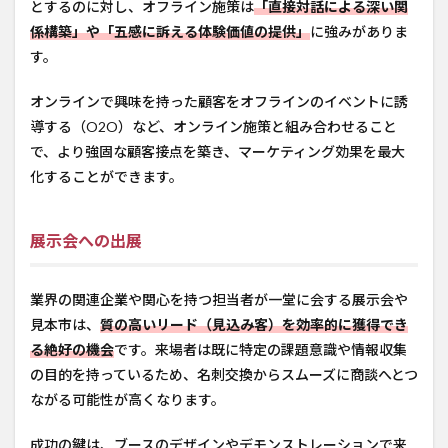
とするのに対し、オフライン施策は
「直接対話による深い関
係構築」や「五感に訴える体験価値の提供」
に強みがありま
す。
オンラインで興味を持った顧客をオフラインのイベントに誘
導する（O2O）など、オンライン施策と組み合わせること
で、より強固な顧客接点を築き、マーケティング効果を最大
化することができます。
展示会への出展
業界の関連企業や関心を持つ担当者が一堂に会する展示会や
見本市は、
質の高いリード（見込み客）を効率的に獲得でき
る絶好の機会
です。来場者は既に特定の課題意識や情報収集
の目的を持っているため、名刺交換からスムーズに商談へとつ
ながる可能性が高くなります。
成功の鍵は、ブースのデザインやデモンストレーションで来